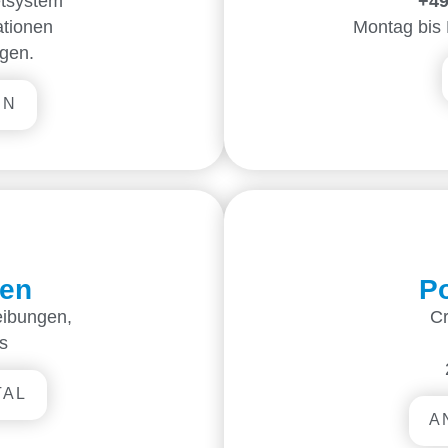
etsystem
+49
ationen
Montag bis 
gen.
EN
en
Po
eibungen,
C
s
TAL
A